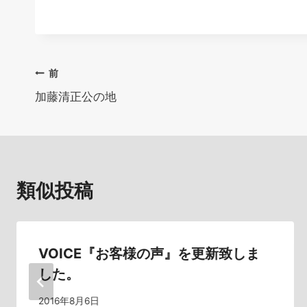
投
前
加藤清正公の地
稿
ナ
ビ
類似投稿
ゲ
ー
シ
VOICE『お客様の声』を更新致しま
した。
ョ
2016年8月6日