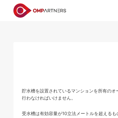
内
容
を
ス
キ
ッ
プ
貯水槽を設置されているマンションを所有のオ
行わなければいけません。
受水槽は有効容量が10立法メートルを超えるも