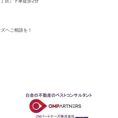
丁目』下車徒歩2分
ーズヘご相談を！