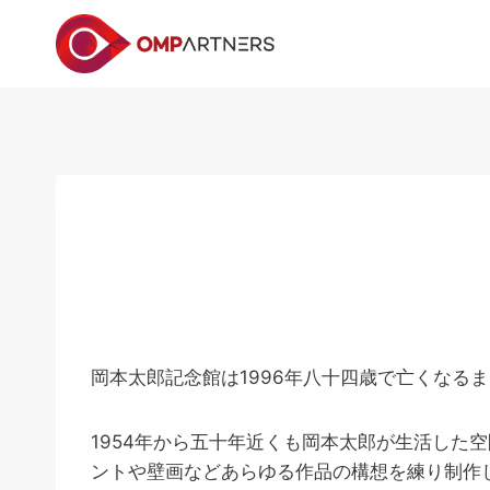
内
容
を
ス
キ
ッ
プ
岡本太郎記念館は1996年八十四歳で亡くなる
1954年から五十年近くも岡本太郎が生活し
ントや壁画などあらゆる作品の構想を練り制作