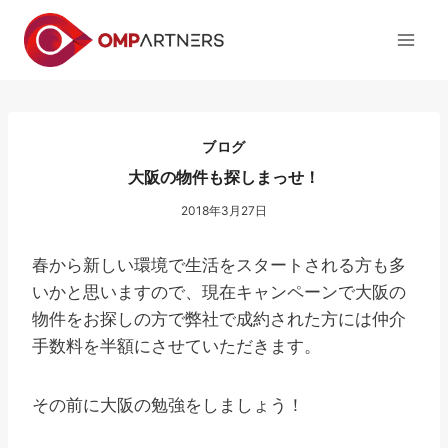
内
容
を
ス
キ
ッ
ブログ
プ
大阪の物件も探しまっせ！
2018年3月27日
春から新しい環境で生活をスタートされる方も多
いかと思いますので、現在キャンペーンで大阪の
物件をお探しの方で弊社で成約された方には仲介
手数料を半額にさせていただきます。
その前に大阪の勉強をしましょう！